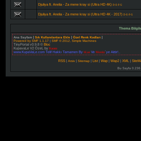
Djuliya ft. Anelia - Za mene kray si (Ultra HD 4K)
D-E-F-G
Djuliya ft. Anelia - Za mene kray si (Ultra HD 4K - 2017)
D-E-F-G
Thema Bilgil
|
|
|
Ana Sayfam
Sık Kullanılanlara Ekle
Özel Renk Kodları
Powered by SMF 1.1.17
|
SMF © 2012, Simple Machines
TinyPortal v0.9.8 ©
Bloc
KupavaLe V2 ÖzeL by
Karam
www.KupaVaLe.com Telif Hakkı Tamamen By
Ve
`ye Aittir!..
bLue
Morski
RSS
|
|
|
List
|
Wap
|
Wap2
|
XML
|
Site
Arsiv
Sitemap
Bu Sayfa 0.236 