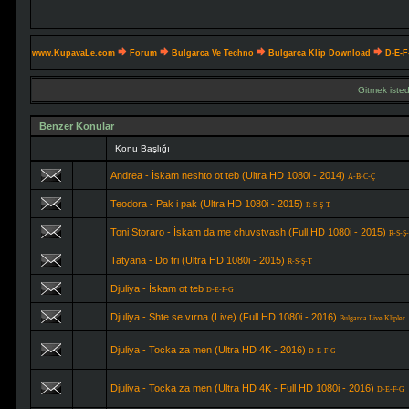
www.KupavaLe.com
Forum
Bulgarca Ve Techno
Bulgarca Klip Download
D-E-F
Gitmek isted
Benzer Konular
Konu Başlığı
Andrea - İskam neshto ot teb (Ultra HD 1080i - 2014)
A-B-C-Ç
Teodora - Pak i pak (Ultra HD 1080i - 2015)
R-S-Ş-T
Toni Storaro - İskam da me chuvstvash (Full HD 1080i - 2015)
R-S-Ş
Tatyana - Do tri (Ultra HD 1080i - 2015)
R-S-Ş-T
Djuliya - İskam ot teb
D-E-F-G
Djuliya - Shte se vırna (Live) (Full HD 1080i - 2016)
Bulgarca Live Klipler
Djuliya - Tocka za men (Ultra HD 4K - 2016)
D-E-F-G
Djuliya - Tocka za men (Ultra HD 4K - Full HD 1080i - 2016)
D-E-F-G