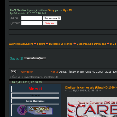
HoŞ Geldin Ziyretçi Lütfen
Giriş
ya da
Üye OL
Ip Adresiniz: 216.73.216.147
Adınız:
Şifreniz:
www.KupavaLe.com
Forum
Bulgarca Ve Techno
Bulgarca Klip Download
D-E-F
Sayfa: [
1
]
Gönderen
Konu:
Djuliya 
0 Üye ve 1 Ziyaretçi konuyu incelemekte.
16 Eylül 2015, 22:58:33
Djuliya - İskam ot teb (Ultra HD 1080i 
Morski
«
:
16 Eylül 2015, 22:58:33 »
Yönetici
Kupa (Karizma)