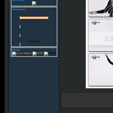
Deneyimleri:
Aktiflik
Deneyim
Seviye
Kötü itibar
iletisim: