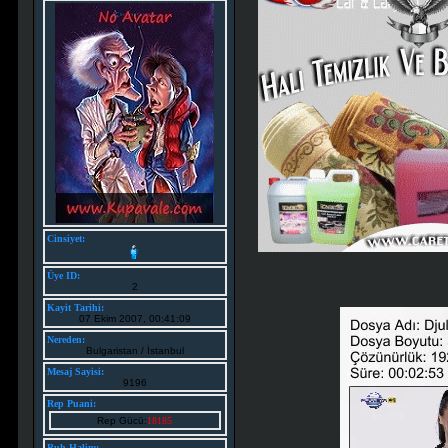
Cinsiyet:
Üye ID:
2
Kayit Tarihi:
07 Ekim 2007, 00:41:09
Nereden:
Bulgaristan / İstanbul
Mesaj Sayisi:
9196
Rep Puani:
Rep Gücü:
18185
Ruh Halim: