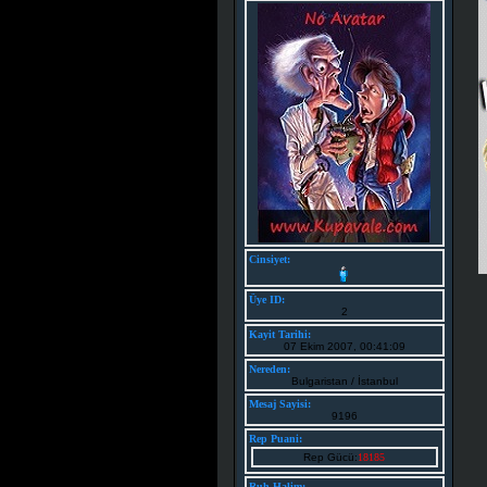
Cinsiyet:
Üye ID:
2
Kayit Tarihi:
07 Ekim 2007, 00:41:09
Nereden:
Bulgaristan / İstanbul
Mesaj Sayisi:
9196
Rep Puani:
Rep Gücü:
18185
Ruh Halim: