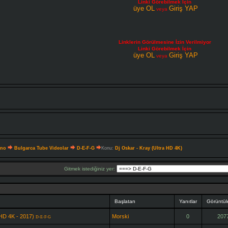
Linki Görebilmek İçin
üye OL
Giriş YAP
veya
Linklerin Görülmesine İzin Verilmiyor
Linki Görebilmek İçin
üye OL
Giriş YAP
veya
hno
Bulgarca Tube Videolar
D-E-F-G
Konu:
Dj Oskar - Kray (Ultra HD 4K)
Gitmek istediğiniz yer:
Başlatan
Yanıtlar
Görüntü
a HD 4K - 2017)
Morski
0
207
D-E-F-G