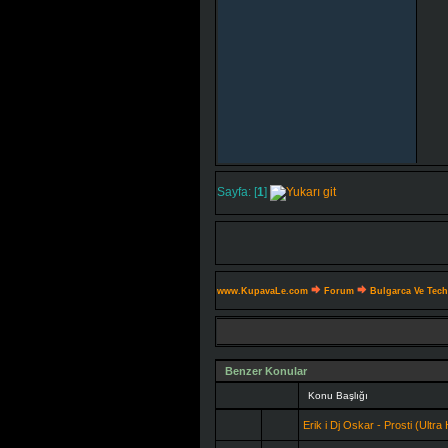
Sayfa: [
1
]
www.KupavaLe.com
Forum
Bulgarca Ve Tec
Benzer Konular
Konu Başlığı
Erik i Dj Oskar - Prosti (Ultr