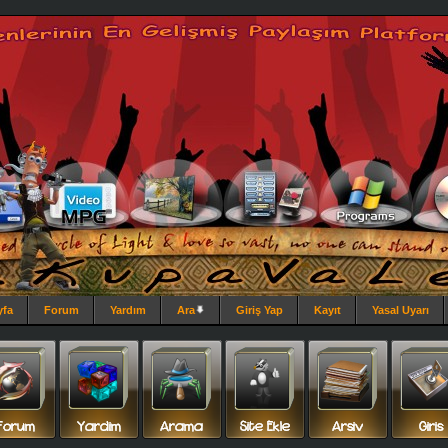
yfa
Forum
Yardım
Ara
Giriş Yap
Kayıt
Yasal Uyarı