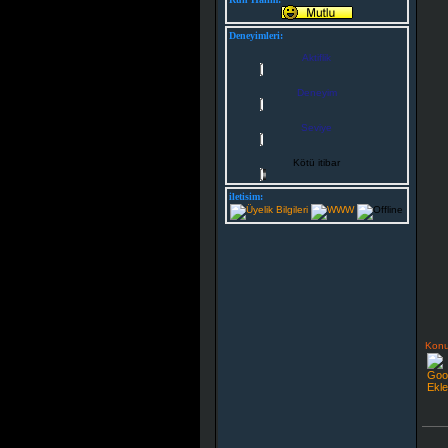
Deneyimleri:
Aktiflik
Deneyim
Seviye
Kötü itibar
iletisim:
Konu