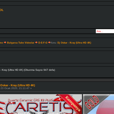
 OL
hno
Bulgarca Tube Videolar
D-E-F-G
Konu:
Dj Oskar - Kray (Ultra HD 4K)
Dj Oskar - Kray (Ultra HD 4K) (Okunma Sayısı 947 defa)
 Oskar - Kray (Ultra HD 4K)
23 Ocak 2020, 21:11:47 »