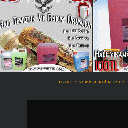
Dj Oskar - Kray / Dj Oskar - Край (Ultra HD 4K)