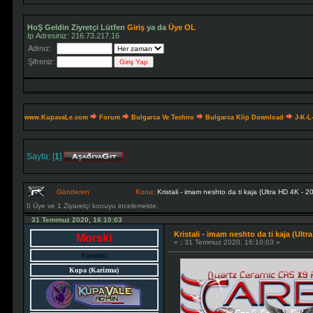
HoŞ Geldin Ziyretçi Lütfen
Giriş
ya da
Üye OL
Ip Adresiniz: 216.73.217.16
Adınız:
Şifreniz:
www.KupavaLe.com
Forum
Bulgarca Ve Techno
Bulgarca Klip Download
J-K-L
Sayfa: [
1
]
Gönderen
Konu:
0 Üye ve 1 Ziyaretçi konuyu incelemekte.
31 Temmuz 2020, 16:10:03
Kristali - imam neshto da ti kaja (Ultr
Morski
«
:
31 Temmuz 2020, 16:10:03 »
Yönetici
Kupa (Karizma)