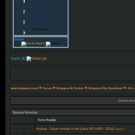
Deneyim
Seviye
Kötü itibar
iletisim:
Sayfa: [
1
]
www.KupavaLe.com
Forum
Bulgarca Ve Techno
Bulgarca Klip Download
J-K-L
Gitmek isted
Benzer Konular
Konu Başlığı
Andrea - İskam neshto ot teb (Ultra HD 1080i - 2014)
A-B-C-Ç