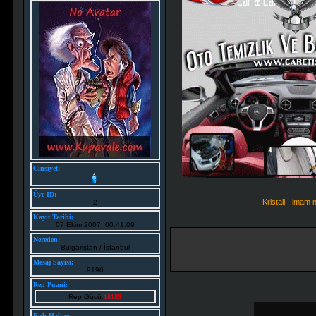
Cinsiyet:
Üye ID:
Kristali - imam
2
Kayit Tarihi:
07 Ekim 2007, 00:41:09
Nereden:
Bulgaristan / İstanbul
Mesaj Sayisi:
9196
Rep Puani:
Rep Gücü:
18185
Ruh Halim: