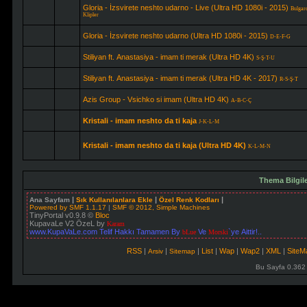
Gloria - İzsvirete neshto udarno - Live (Ultra HD 1080i - 2015)
Bulgar
Klipler
Gloria - İzsvirete neshto udarno (Ultra HD 1080i - 2015)
D-E-F-G
Stiliyan ft. Anastasiya - imam ti merak (Ultra HD 4K)
S-Ş-T-U
Stiliyan ft. Anastasiya - imam ti merak (Ultra HD 4K - 2017)
R-S-Ş-T
Azis Group - Vsichko si imam (Ultra HD 4K)
A-B-C-Ç
Kristali - imam neshto da ti kaja
J-K-L-M
Kristali - imam neshto da ti kaja (Ultra HD 4K)
K-L-M-N
Thema Bilgil
|
|
|
Ana Sayfam
Sık Kullanılanlara Ekle
Özel Renk Kodları
Powered by SMF 1.1.17
|
SMF © 2012, Simple Machines
TinyPortal v0.9.8 ©
Bloc
KupavaLe V2 ÖzeL by
Karam
www.KupaVaLe.com Telif Hakkı Tamamen By
Ve
`ye Aittir!..
bLue
Morski
RSS
|
|
|
List
|
Wap
|
Wap2
|
XML
|
Site
Arsiv
Sitemap
Bu Sayfa 0.362 