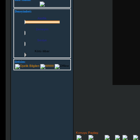
Deneyimleri:
Aktiflik
Deneyim
Seviye
Kötü itibar
iletisim:
Konuyu Paylaş: