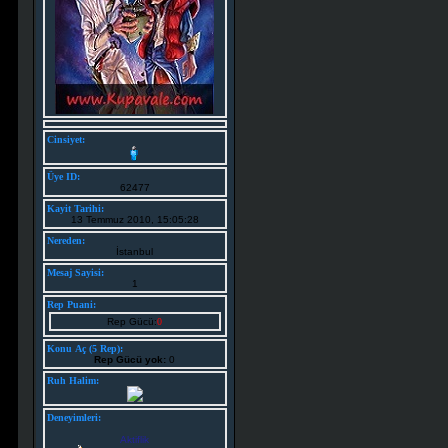
Cinsiyet:
Üye ID:
62477
Kayit Tarihi:
13 Temmuz 2010, 15:05:28
Nereden:
İstanbul
Mesaj Sayisi:
1
Rep Puani:
Rep Gücü:
0
Konu Aç (5 Rep):
Rep Gücü yok:
0
Ruh Halim:
Deneyimleri:
Aktiflik