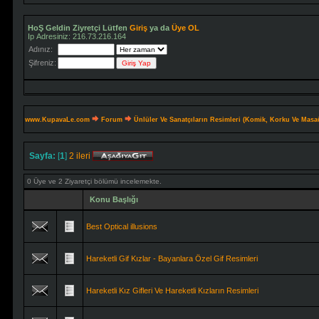
HoŞ Geldin Ziyretçi Lütfen
Giriş
ya da
Üye OL
Ip Adresiniz: 216.73.216.164
Adınız:
Şifreniz:
www.KupavaLe.com
Forum
Ünlüler Ve Sanatçıların Resimleri (Komik, Korku Ve Masa
Sayfa:
[
1
]
2
ileri
0 Üye ve 2 Ziyaretçi bölümü incelemekte.
Konu Başlığı
Best Optical illusions
Hareketli Gif Kızlar - Bayanlara Özel Gif Resimleri
Hareketli Kız Gifleri Ve Hareketli Kızların Resimleri