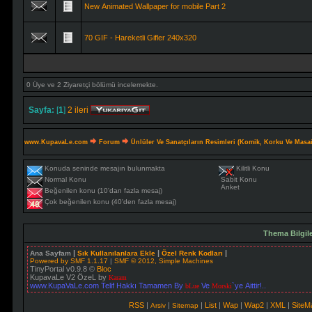
New Animated Wallpaper for mobile Part 2
70 GIF - Hareketli Gifler 240x320
0 Üye ve 2 Ziyaretçi bölümü incelemekte.
Sayfa:
[
1
]
2
ileri
www.KupavaLe.com
Forum
Ünlüler Ve Sanatçıların Resimleri (Komik, Korku Ve Masa
Konuda seninde mesajın bulunmakta
Kilitli Konu
Normal Konu
Sabit Konu
Anket
Beğenilen konu (10'dan fazla mesaj)
Çok beğenilen konu (40'den fazla mesaj)
Thema Bilgil
|
|
|
Ana Sayfam
Sık Kullanılanlara Ekle
Özel Renk Kodları
Powered by SMF 1.1.17
|
SMF © 2012, Simple Machines
TinyPortal v0.9.8 ©
Bloc
KupavaLe V2 ÖzeL by
Karam
www.KupaVaLe.com Telif Hakkı Tamamen By
Ve
`ye Aittir!..
bLue
Morski
RSS
|
|
|
List
|
Wap
|
Wap2
|
XML
|
Site
Arsiv
Sitemap