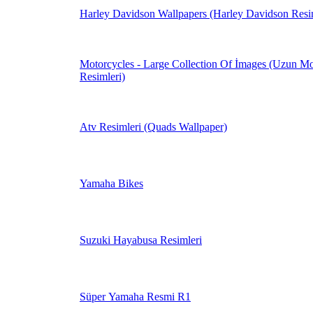
Harley Davidson Wallpapers (Harley Davidson Resim
Motorcycles - Large Collection Of İmages (Uzun Mo
Resimleri)
Atv Resimleri (Quads Wallpaper)
Yamaha Bikes
Suzuki Hayabusa Resimleri
Süper Yamaha Resmi R1