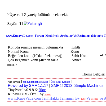
0 Üye ve 1 Ziyaretçi bölümü incelemekte.
Sayfa:
[
1
]
www.KupavaLe.com
Forum
Modifiyeli Arabalar Ve Resimleri (Motorlu Ta
Konuda seninde mesajın bulunmakta
Kilitli
Normal Konu
Konu
Beğenilen konu (10'dan fazla mesaj)
Sabit Konu
Çok beğenilen konu (40'den fazla
Anket
mesaj)
Thema Bilgiler
|
|
|
Ana Sayfam
Sık Kullanılanlara Ekle
Özel Renk Kodları
Powered by SMF 1.1.17
|
SMF © 2012, Simple Machines
TinyPortal v0.9.8 ©
Bloc
KupavaLe V2 ÖzeL by
Karam
www.KupaVaLe.com Telif Hakkı Tamamen By
Ve
`ye Ai
bLue
Morski