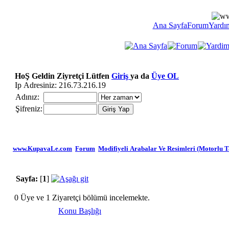
Ana Sayfa
Forum
Yardı
HoŞ Geldin Ziyretçi Lütfen
Giriş
ya da
Üye OL
Ip Adresiniz: 216.73.216.19
Adınız:
Şifreniz:
www.KupavaLe.com
Forum
Modifiyeli Arabalar Ve Resimleri (Motorlu Ta
Sayfa:
[
1
]
0 Üye ve 1 Ziyaretçi bölümü incelemekte.
Konu Başlığı