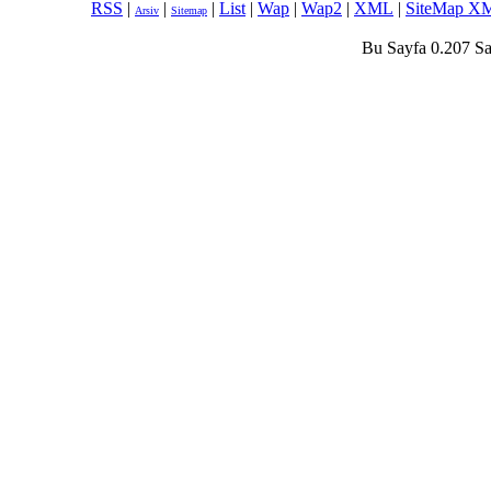
RSS
|
|
|
List
|
Wap
|
Wap2
|
XML
|
SiteMap X
Arsiv
Sitemap
Bu Sayfa 0.207 Sa